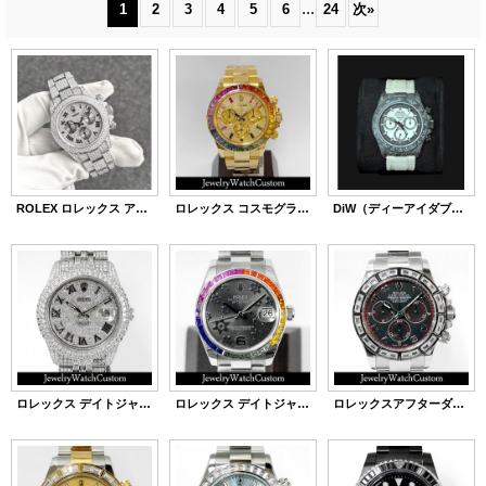
...
1
2
3
4
5
6
24
次
»
ROLEX ロレックス アフターダイヤ デイトナ Ref.16520 全面フルダイヤ
ロレックス コスモグラフデイトナ 116528 アフターダイヤ レインボーベゼル 文字盤 製作
DiW（ディーアイダブリュー）ロレックス デイトナ カーボン カスタム
ロレックス デイトジャスト 36 16220 アフターダイヤ ICEDOUT 仕様
ロレックス デイトジャスト 31 フラワー 178240 グレー文字盤 レインボーベゼル製作
ロレックスアフターダイヤ デイトナ 116509 WG バゲットダイヤベゼル