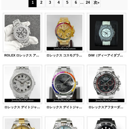
...
1
2
3
4
5
6
24
次
»
ROLEX ロレックス アフターダイヤ デイトナ Ref.16520 全面フルダイヤ
ロレックス コスモグラフデイトナ 116528 アフターダイヤ レインボーベゼル 文字盤 製作
DiW（ディーアイダブリュー）ロレックス デイトナ カーボン カスタム
ロレックス デイトジャスト 36 16220 アフターダイヤ ICEDOUT 仕様
ロレックス デイトジャスト 31 フラワー 178240 グレー文字盤 レインボーベゼル製作
ロレックスアフターダイヤ デイトナ 116509 WG バゲットダイヤベゼル