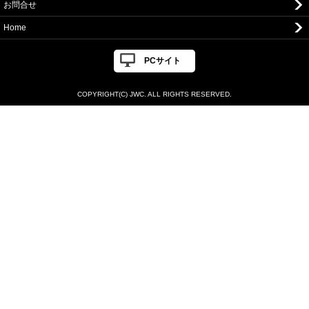
お問合せ
Home
PCサイト
COPYRIGHT(C) JWC. ALL RIGHTS RESERVED.