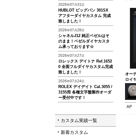
2026
07
31
年
月
日
HUBLOT ビッグバン 301SX
アフターダイヤカスタム 完成
致しました！
2026
07
28
年
月
日
シャネルJ12 純正ベゼルはそ
のまま！ベゼルダイヤカスタ
ム承っております☆
2026
07
27
年
月
日
ロレックス デイトナ Ref.1652
0 全面フルダイヤカスタム完成
致しました！
オー
ロイ
2026
07
24
年
月
日
ROLEX デイデイト Cal.3055 /
3155用 各種文字盤製作オーダ
ー受付中です！
AP
カスタム実績一覧
新着カスタム