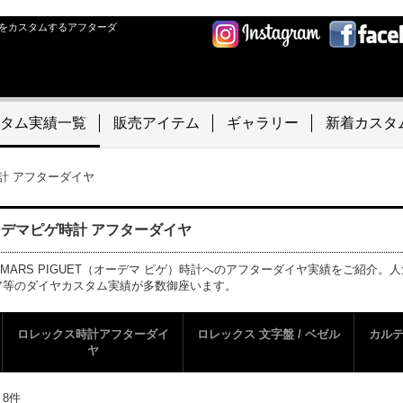
をカスタムするアフターダ
タム実績一覧
販売アイテム
ギャラリー
新着カスタ
計 アフターダイヤ
デマピゲ時計 アフターダイヤ
EMARS PIGUET（オーデマ ピゲ）時計へのアフターダイヤ実績をご紹介
ア等のダイヤカスタム実績が多数御座います。
ロレックス時計アフターダイ
ロレックス 文字盤 / ベゼル
カル
ヤ
：
8
件