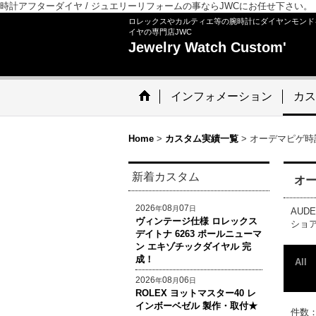
時計アフターダイヤ / ジュエリーリフォームの事ならJWCにお任せ下さい。
ロレックスやカルティエ等の腕時計にダイヤンモンド
イヤの専門店JWC
Jewelry Watch Custom'
インフォメーション
カス
Home
>
カスタム実績一覧
>
オーデマピゲ時
新着カスタム
オー
2026
08
07
年
月
日
AUD
ヴィンテージ仕様 ロレックス
ショ
デイトナ 6263 ポールニューマ
ン エキゾチックダイヤル 完
成！
All
2026
08
06
年
月
日
ROLEX ヨットマスター40 レ
インボーベゼル 製作・取付★
件数