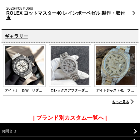
2026
08
06
年
月
日
ROLEX ヨットマスター40 レインボーベゼル 製作・取付
★
ギャラリー
デイトナ DiW リダン/カーボンカスタム
ロレックスアフターダイヤ デイトジャスト 16014
デイトジャスト41 フルダイヤ
もっと見る
| ブランド別カスタム一覧へ |
お問合せ