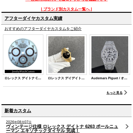
| ブランド別カスタム一覧へ |
アフターダイヤカスタム実績
おすすめのアフターダイヤカスタムをご紹介
ロレックス デイトナ Cal.4130用 アラビア アイスブルー ダイヤンモンド 文字盤
ロレックス デイデイト 36 18238 / 18038用 オニキス文字盤
Audemars Piguet / オーデマピゲ フルダイヤ加工
もっと見る
新着カスタム
2026
08
07
年
月
日
ヴィンテージ仕様 ロレックス デイトナ 6263 ポールニュ
ーマン エキゾチックダイヤル 完成！