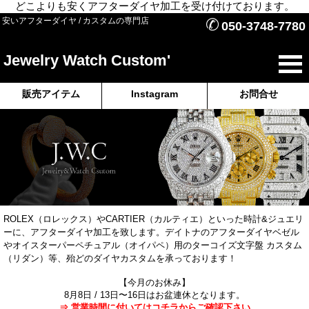
どこよりも安くアフターダイヤ加工を受け付けております。
✆
安いアフターダイヤ / カスタムの専門店
050-3748-7780
Jewelry Watch Custom'
販売アイテム
Instagram
お問合せ
ROLEX（ロレックス）やCARTIER（カルティエ）といった時計&ジュエリ
ーに、アフターダイヤ加工を致します。デイトナのアフターダイヤベゼル
やオイスターパーペチュアル（オイパペ）用のターコイズ文字盤 カスタム
（リダン）等、殆どのダイヤカスタムを承っております！
【今月のお休み】
8月8日 / 13日〜16日はお盆連休となります。
⇒ 営業時間に付いてはコチラからご確認下さい