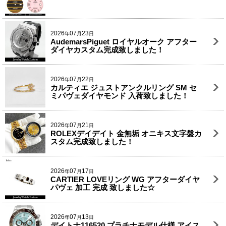
2026
07
23
年
月
日
AudemarsPiguet ロイヤルオーク アフター
ダイヤカスタム完成致しました！
2026
07
22
年
月
日
カルティエ ジュストアンクルリング SM セ
ミパヴェダイヤモンド 入荷致しました！
2026
07
21
年
月
日
ROLEXデイデイト 金無垢 オニキス文字盤カ
スタム完成致しました！
2026
07
17
年
月
日
CARTIER LOVEリング WG アフターダイヤ
パヴェ 加工 完成 致しました☆
2026
07
13
年
月
日
デイトナ116520 プラチナモデル仕様 アイス