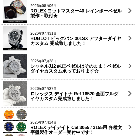
2026
08
06
年
月
日
ROLEX ヨットマスター40 レインボーベゼル
製作・取付★
2026
07
31
年
月
日
HUBLOT ビッグバン 301SX アフターダイヤ
カスタム 完成致しました！
2026
07
28
年
月
日
シャネルJ12 純正ベゼルはそのまま！ベゼル
ダイヤカスタム承っております☆
2026
07
27
年
月
日
ロレックス デイトナ Ref.16520 全面フルダ
イヤカスタム完成致しました！
2026
07
24
年
月
日
ROLEX デイデイト Cal.3055 / 3155用 各種文
字盤製作オーダー受付中です！