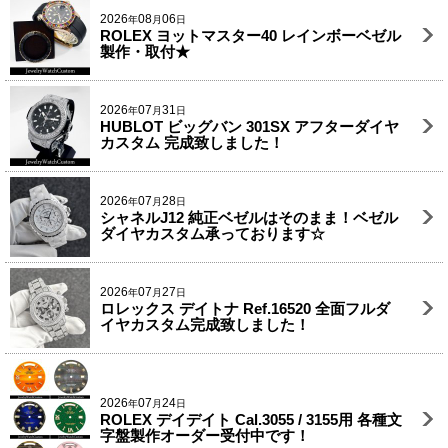
2026
08
06
年
月
日
ROLEX ヨットマスター40 レインボーベゼル
製作・取付★
2026
07
31
年
月
日
HUBLOT ビッグバン 301SX アフターダイヤ
カスタム 完成致しました！
2026
07
28
年
月
日
シャネルJ12 純正ベゼルはそのまま！ベゼル
ダイヤカスタム承っております☆
2026
07
27
年
月
日
ロレックス デイトナ Ref.16520 全面フルダ
イヤカスタム完成致しました！
2026
07
24
年
月
日
ROLEX デイデイト Cal.3055 / 3155用 各種文
字盤製作オーダー受付中です！