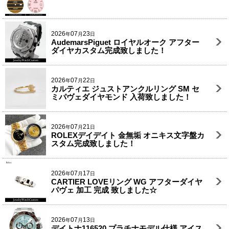
2026
07
23
年
月
日
AudemarsPiguet ロイヤルオーク アフター
ダイヤカスタム完成致しました！
2026
07
22
年
月
日
カルティエ ジュストアンクルリング SM セ
ミパヴェダイヤモンド 入荷致しました！
2026
07
21
年
月
日
ROLEXデイデイト 金無垢 オニキス文字盤カ
スタム完成致しました！
2026
07
17
年
月
日
CARTIER LOVEリング WG アフターダイヤ
パヴェ 加工 完成 致しました☆
2026
07
13
年
月
日
デイトナ116520 プラチナモデル仕様 アイス