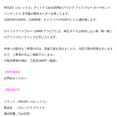
ROLEX（ロレックス）デイトナ Cal.4130用のアラビア アイスブルー ダイヤモンド
インデックス 文字盤の製作オーダーを承ってます。
116519や116520、116506等、キャリバーが4130でしたら適応致します。
デイトナアイスブルー 116505 アラビアには、純正ダイヤは存在しない為、唯一無二
のアイスブルーデイトナが手に入ります。
本体への取付もご希望の方は、別途工賃を頂けましたら、当店で取付作業も行います
ので、ご希望の方はご相談下さいませ。
※取付希望の場合、工賃20,000円（税別）
【製作費用】
お問合せください
【製品紹介】
ブランド：ROLEX（ロレックス）
製品名 ：ロレックス デイトナ
適合型番：Cal.4130