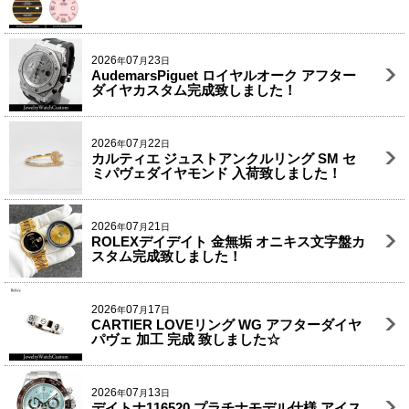
2026
07
23
年
月
日
AudemarsPiguet ロイヤルオーク アフター
ダイヤカスタム完成致しました！
2026
07
22
年
月
日
カルティエ ジュストアンクルリング SM セ
ミパヴェダイヤモンド 入荷致しました！
2026
07
21
年
月
日
ROLEXデイデイト 金無垢 オニキス文字盤カ
スタム完成致しました！
2026
07
17
年
月
日
CARTIER LOVEリング WG アフターダイヤ
パヴェ 加工 完成 致しました☆
2026
07
13
年
月
日
デイトナ116520 プラチナモデル仕様 アイス