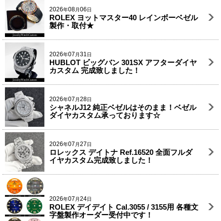
2026
08
06
年
月
日
ROLEX ヨットマスター40 レインボーベゼル
製作・取付★
2026
07
31
年
月
日
HUBLOT ビッグバン 301SX アフターダイヤ
カスタム 完成致しました！
2026
07
28
年
月
日
シャネルJ12 純正ベゼルはそのまま！ベゼル
ダイヤカスタム承っております☆
2026
07
27
年
月
日
ロレックス デイトナ Ref.16520 全面フルダ
イヤカスタム完成致しました！
2026
07
24
年
月
日
ROLEX デイデイト Cal.3055 / 3155用 各種文
字盤製作オーダー受付中です！