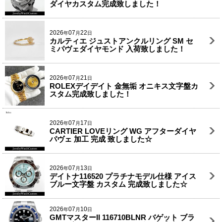
ダイヤカスタム完成致しました！
2026
07
22
年
月
日
カルティエ ジュストアンクルリング SM セ
ミパヴェダイヤモンド 入荷致しました！
2026
07
21
年
月
日
ROLEXデイデイト 金無垢 オニキス文字盤カ
スタム完成致しました！
2026
07
17
年
月
日
CARTIER LOVEリング WG アフターダイヤ
パヴェ 加工 完成 致しました☆
2026
07
13
年
月
日
デイトナ116520 プラチナモデル仕様 アイス
ブルー文字盤 カスタム 完成致しました☆
2026
07
10
年
月
日
GMTマスターII 116710BLNR バゲット ブラ