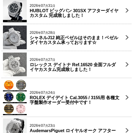
2026
07
31
年
月
日
HUBLOT ビッグバン 301SX アフターダイヤ
カスタム 完成致しました！
2026
07
28
年
月
日
シャネルJ12 純正ベゼルはそのまま！ベゼル
ダイヤカスタム承っております☆
2026
07
27
年
月
日
ロレックス デイトナ Ref.16520 全面フルダ
イヤカスタム完成致しました！
2026
07
24
年
月
日
ROLEX デイデイト Cal.3055 / 3155用 各種文
字盤製作オーダー受付中です！
2026
07
23
年
月
日
AudemarsPiguet ロイヤルオーク アフター