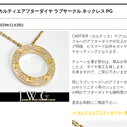
カルティエアフターダイヤ ラブサークル ネックレス PG
2019
11
28
年
月
日
CARTIER（カルティエ）ラブ
クルへのアフターダイヤが仕上
グ同様、ビスマーク以外をダイ
ヤセッティングとなります。
チェーンを通す部分は、厚みが
した上、ダイヤ加工を致します
出来ますので、ご安心下さいま
同じラブシリーズへのアフター
ルやトリニティ等のジュエリー
の時計アフターダイヤも随時受け
是非お気軽にご相談下さい。
⇒ カルティエアフターダイヤ一