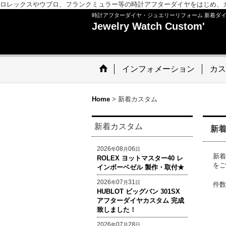
ロレックスやウブロ、フランクミュラー等の時計アフターダイヤをはじめ、
時計アフターダイヤ・ジュエリーリフォーム 新着ダ
Jewelry Watch Custom'
インフォメーション
カス
Home
>
新着カスタム
新着カスタム
新
2026
08
06
年
月
日
新着
ROLEX ヨットマスター40 レ
をご
インボーベゼル 製作・取付★
2026
07
31
年
月
日
件数
HUBLOT ビッグバン 301SX
アフターダイヤカスタム 完成
致しました！
2026
07
28
年
月
日