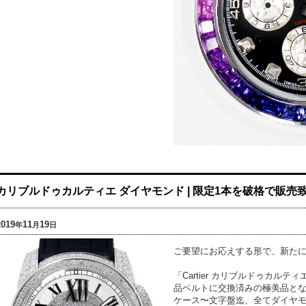
カリブルドゥカルティエ ダイヤモンド | 限定1本を破格で販売致
2019
11
19
年
月
日
ご要望にお応えする形で、新たに
「Cartier カリブルドゥカルテ
品ベルトに交換済みの極美品と
ケース〜文字盤迄、全てダイヤ