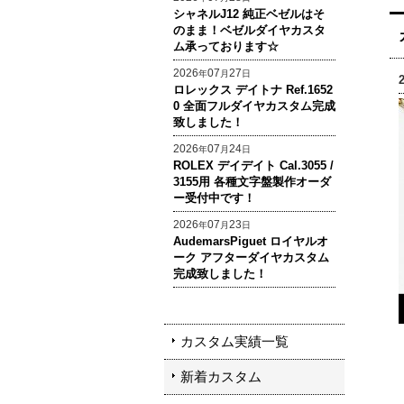
シャネルJ12 純正ベゼルはそ
のまま！ベゼルダイヤカスタ
ム承っております☆
2026
07
27
年
月
日
ロレックス デイトナ Ref.1652
0 全面フルダイヤカスタム完成
致しました！
2026
07
24
年
月
日
ROLEX デイデイト Cal.3055 /
3155用 各種文字盤製作オーダ
ー受付中です！
2026
07
23
年
月
日
AudemarsPiguet ロイヤルオ
ーク アフターダイヤカスタム
完成致しました！
カスタム実績一覧
新着カスタム