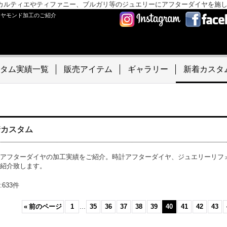
カルティエやティファニー、ブルガリ等のジュエリーにアフターダイヤを施
イヤモンド加工のご紹介
タム実績一覧
販売アイテム
ギャラリー
新着カスタ
着カスタム
アフターダイヤの加工実績をご紹介。時計アフターダイヤ、ジュエリーリフ
紹介致します。
:
633
件
«
前のページ
1
...
35
36
37
38
39
40
41
42
43