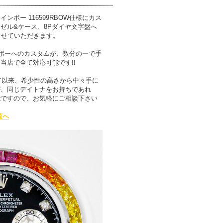
ボー 116599RBOW仕様にカス
ゼル&ケース、8Pダイヤ文字盤へ
させていただきます。
ンボーへのカスタムが、数分の一で手
当店で全て対応可能です!!
して以来、希少性の高さから中々手に
が、同じデイトナをお持ちであれ
能ですので、お気軽にご相談下さい
覧へ