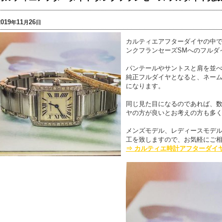
2019
11
26
年
月
日
カルティエアフターダイヤの中
ンクフランセーズSMへのフルダ
パンテールやサントスと肩を並
純正フルダイヤとなると、ネー
になります。
同じ見た目になるのであれば、
ヤの方が良いとお考えの方も多
メンズモデル、レディースモデ
工を致しますので、お気軽にご
⇒ カルティエ時計アフターダイ