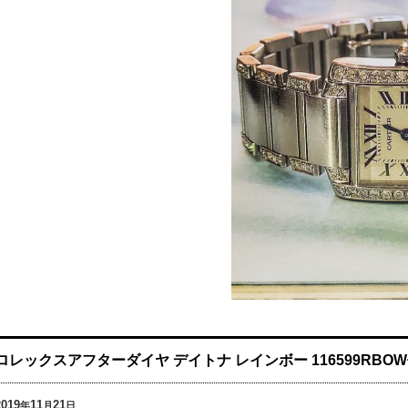
ロレックスアフターダイヤ デイトナ レインボー 116599RBO
2019
11
21
年
月
日