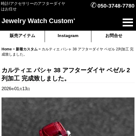
✆
時計/アクセサリーのアフターダイヤ
050-3748-7780
はお任せ
Jewelry Watch Custom'
販売アイテム
Instagram
お問合せ
Home
>
新着カスタム
>
カルティエ パシャ 38 アフターダイヤ ベゼル 2列加工 完
成致しました。
カルティエ パシャ 38 アフターダイヤ ベゼル 2
列加工 完成致しました。
2026
01
13
年
月
日