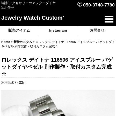
✆
時計/アクセサリーのアフターダイヤ
050-3748-7780
はお任せ
Jewelry Watch Custom'
販売アイテム
Instagram
お問合せ
Home
>
新着カスタム
>
ロレックス デイトナ 116506 アイスブルー バゲットダイ
ヤベゼル 別作製作・取付カスタム完成☆
ロレックス デイトナ 116506 アイスブルー バゲ
ットダイヤベゼル 別作製作・取付カスタム完成
☆
2026
07
03
年
月
日