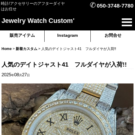
✆
時計/アクセサリーのアフターダイヤ
050-3748-7780
はお任せ
Jewelry Watch Custom'
販売アイテム
Instagram
お問合せ
Home
>
新着カスタム
>
人気のデイトジャスト41 フルダイヤが入荷!!
人気のデイトジャスト41 フルダイヤが入荷!!
2025
08
27
年
月
日