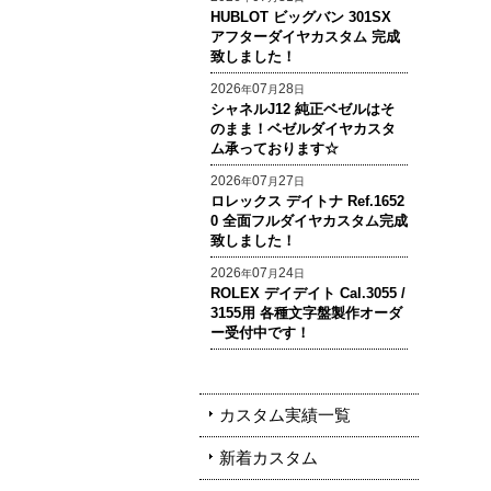
HUBLOT ビッグバン 301SX
アフターダイヤカスタム 完成
致しました！
2026
07
28
年
月
日
シャネルJ12 純正ベゼルはそ
のまま！ベゼルダイヤカスタ
ム承っております☆
2026
07
27
年
月
日
ロレックス デイトナ Ref.1652
0 全面フルダイヤカスタム完成
致しました！
2026
07
24
年
月
日
ROLEX デイデイト Cal.3055 /
3155用 各種文字盤製作オーダ
ー受付中です！
カスタム実績一覧
新着カスタム