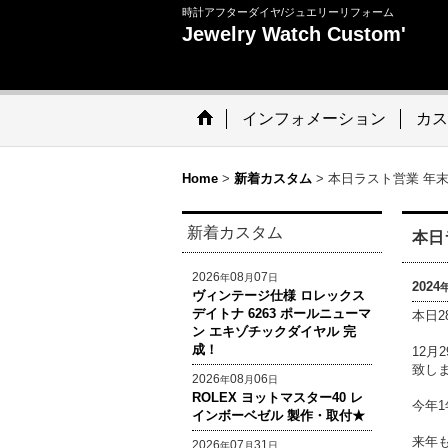
時計アフターダイヤ/ジュエリーリフォーム
Jewelry Watch Custom'
インフォメーション
カス
Home
>
新着カスタム
>
本日ラスト営業 年
新着カスタム
本日
2026
08
07
年
月
日
2024
ヴィンテージ仕様 ロレックス
デイトナ 6263 ポールニューマ
本日
ン エキゾチックダイヤル 完
成！
12
致し
2026
08
06
年
月
日
ROLEX ヨットマスター40 レ
今年
インボーベゼル 製作・取付★
来年
2026
07
31
年
月
日