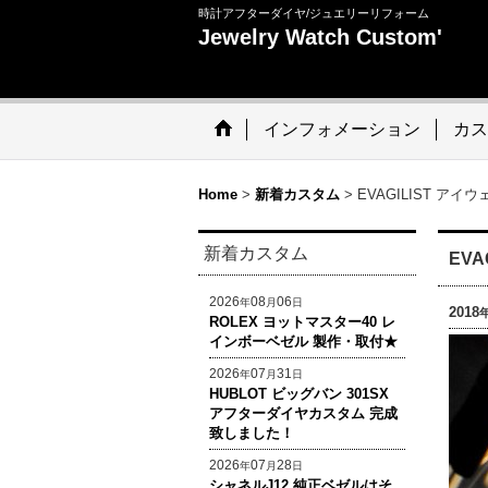
時計アフターダイヤ/ジュエリーリフォーム
Jewelry Watch Custom'
インフォメーション
カス
Home
>
新着カスタム
>
EVAGILIST ア
新着カスタム
EV
2026
08
06
年
月
日
2018
ROLEX ヨットマスター40 レ
インボーベゼル 製作・取付★
2026
07
31
年
月
日
HUBLOT ビッグバン 301SX
アフターダイヤカスタム 完成
致しました！
2026
07
28
年
月
日
シャネルJ12 純正ベゼルはそ