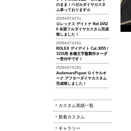
のまま！ベゼルダイヤカスタ
ム承っております☆
2026
07
27
年
月
日
ロレックス デイトナ Ref.1652
0 全面フルダイヤカスタム完成
致しました！
2026
07
24
年
月
日
ROLEX デイデイト Cal.3055 /
3155用 各種文字盤製作オーダ
ー受付中です！
2026
07
23
年
月
日
AudemarsPiguet ロイヤルオ
ーク アフターダイヤカスタム
完成致しました！
カスタム実績一覧
新着カスタム
ギャラリー