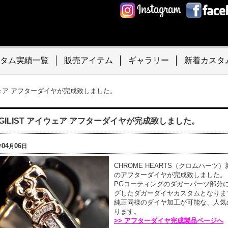
タム実績一覧
販売アイテム
ギャラリー
新着カスタ
イウェア アフターダイヤが完成致しました。
AGILIST アイウェア アフターダイヤが完成致しました。
04
06
年
月
日
CHROME HEARTS（クロムハーツ）新
のアフターダイヤが完成致しました。
PGコーティングのダガーパーツ部分
グしたダガーダイヤカスタムとなりま
純正同様のダイヤ加工が可能な、人気
ります。
>> アフターダイヤ完成製品ページへ