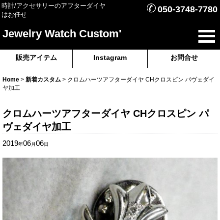
✆
時計/アクセサリーのアフターダイヤ
050-3748-7780
はお任せ
Jewelry Watch Custom'
販売アイテム
Instagram
お問合せ
Home
>
新着カスタム
>
クロムハーツアフターダイヤ CHクロスピン パヴェダイ
ヤ加工
クロムハーツアフターダイヤ CHクロスピン パ
ヴェダイヤ加工
2019
06
06
年
月
日