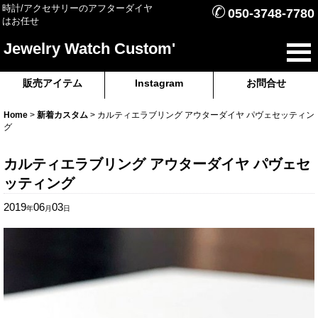
✆
時計/アクセサリーのアフターダイヤ
050-3748-7780
はお任せ
Jewelry Watch Custom'
販売アイテム
Instagram
お問合せ
Home
>
新着カスタム
>
カルティエラブリング アウターダイヤ パヴェセッティン
グ
カルティエラブリング アウターダイヤ パヴェセ
ッティング
2019
06
03
年
月
日