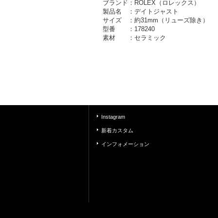
ブランド：ROLEX（ロレックス）
製品名 ：デイトジャスト
サイズ ：約31mm（リューズ除き）
型番 ：178240
素材 ：セラミック
Instagram
新着カスタム
インフォメーション