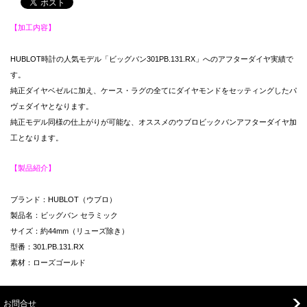
【加工内容】
HUBLOT時計の人気モデル「ビッグバン301PB.131.RX」へのアフターダイヤ実績で
す。
純正ダイヤベゼルに加え、ケース・ラグの全てにダイヤモンドをセッティングしたパ
ヴェダイヤとなります。
純正モデル同様の仕上がりが可能な、オススメのウブロビックバンアフターダイヤ加
工となります。
【製品紹介】
ブランド：HUBLOT（ウブロ）
製品名：ビッグバン セラミック
サイズ：約44mm（リューズ除き）
型番：301.PB.131.RX
素材：ローズゴールド
お問合せ